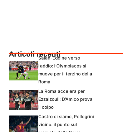
Articoli recenti
Salah-Eddine verso
l’addio: l’Olympiacos si
muove per il terzino della
Roma
La Roma accelera per
Ezzalzouli: D’Amico prova
il colpo
Castro ci siamo, Pellegrini
vicino: il punto sul