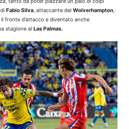
, tanto da poter piazzare un paio di colpi
 di
Fabio Silva
, attaccante del
Wolverhampton
,
 il fronte d’attacco e diventato anche
ma stagione al
Las Palmas.