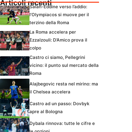
Articoli recenti
Salah-Eddine verso l’addio:
l’Olympiacos si muove per il
terzino della Roma
La Roma accelera per
Ezzalzouli: D’Amico prova il
colpo
Castro ci siamo, Pellegrini
vicino: il punto sul mercato della
Roma
Alajbegovic resta nel mirino: ma
il Chelsea accelera
Castro ad un passo: Dovbyk
apre al Bologna
Dybala rinnova: tutte le cifre e
le opzioni