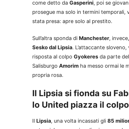
come detto da
Gasperini
, poi se giova
prosegue ma solo in termini temporali, v
stata presa: apre solo al prestito.
Sull’altra sponda di
Manchester
, invece
Sesko dal Lipsia
. L’attaccante sloveno,
risposta al colpo
Gyokeres
da parte del
Salisburgo
Amorim
ha messo ormai le man
propria rosa.
Il Lipsia si fionda su Fa
lo United piazza il colpo
Il
Lipsia
, una volta incassati gli
85 milio