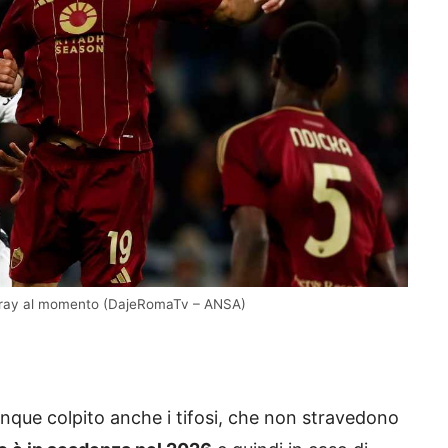
saray al momento (DajeRomaTv – ANSA)
unque colpito anche i tifosi, che non stravedono