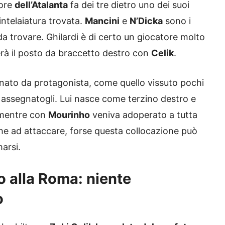
tore
dell’Atalanta
fa dei tre dietro uno dei suoi
intelaiatura trovata.
Mancini
e
N’Dicka
sono i
a trovare. Ghilardi è di certo un giocatore molto
erà il posto da braccetto destro con
Celik
.
ionato da protagonista, come quello vissuto pochi
lo assegnatogli. Lui nasce come terzino destro e
 mentre con
Mourinho
veniva adoperato a tutta
he ad attaccare, forse questa collocazione può
arsi.
o alla Roma: niente
o