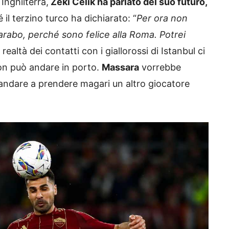
 Inghilterra,
Zeki Celik ha parlato del suo futuro,
 il terzino turco ha dichiarato: “
Per ora non
arabo, perché sono felice alla Roma. Potrei
n realtà dei contatti con i giallorossi di Istanbul ci
 non può andare in porto.
Massara
vorrebbe
 andare a prendere magari un altro giocatore