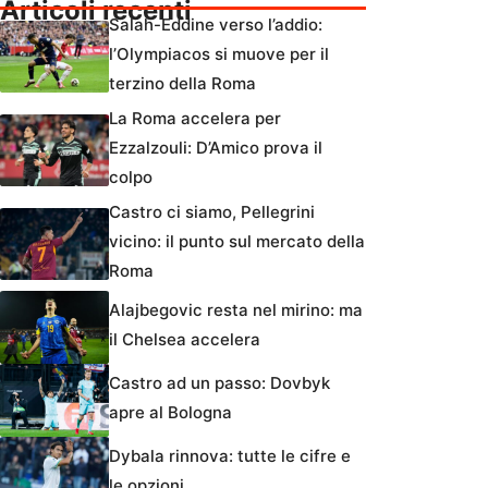
Articoli recenti
Salah-Eddine verso l’addio:
l’Olympiacos si muove per il
terzino della Roma
La Roma accelera per
Ezzalzouli: D’Amico prova il
colpo
Castro ci siamo, Pellegrini
vicino: il punto sul mercato della
Roma
Alajbegovic resta nel mirino: ma
il Chelsea accelera
Castro ad un passo: Dovbyk
apre al Bologna
Dybala rinnova: tutte le cifre e
le opzioni