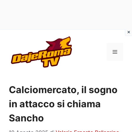
Vai
al
MENU
contenuto
Calciomercato, il sogno
in attacco si chiama
Sancho