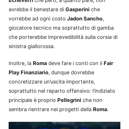
Echeverri
che però, a quanto pare, non
avrebbe il benestare di
Gasperini
che
vorrebbe ad ogni costo
Jadon Sancho
,
giocatore tecnico ma soprattutto di gamba
che porterebbe imprevedibilità sulla corsia di
sinistra giallorossa.
Inoltre, la
Roma
deve fare i conti con il
Fair
Play Finanziario
, dunque dovrebbe
concretizzare un’uscita importante,
soprattutto nel reparto offensivo: l’indiziato
principale è proprio
Pellegrini
che non
sembra rientrare nei progetti della
Roma
.