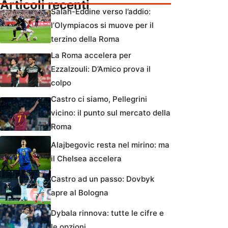
Articoli recenti
Salah-Eddine verso l’addio:
l’Olympiacos si muove per il
terzino della Roma
La Roma accelera per
Ezzalzouli: D’Amico prova il
colpo
Castro ci siamo, Pellegrini
vicino: il punto sul mercato della
Roma
Alajbegovic resta nel mirino: ma
il Chelsea accelera
Castro ad un passo: Dovbyk
apre al Bologna
Dybala rinnova: tutte le cifre e
le opzioni