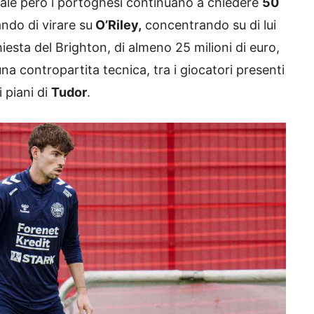
quale però i portoghesi continuano a chiedere
50
ando di virare su
O’Riley,
concentrando su di lui
hiesta del Brighton, di almeno 25 milioni di euro,
na contropartita tecnica, tra i giocatori presenti
 piani di
Tudor
.