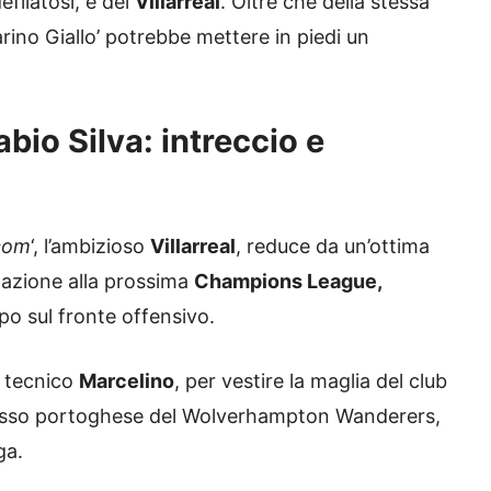
efilatosi, e del
Villarreal
. Oltre che della stessa
arino Giallo’ potrebbe mettere in piedi un
abio Silva: intreccio e
.com
‘, l’ambizioso
Villarreal
, reduce da un’ottima
ipazione alla prossima
Champions League,
o sul fronte offensivo.
l tecnico
Marcelino
, per vestire la maglia del club
esso portoghese del Wolverhampton Wanderers,
ga.