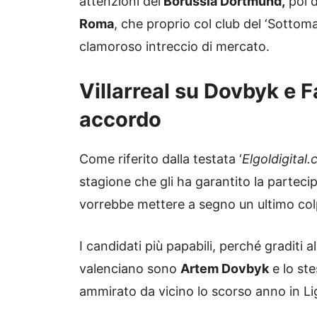
attenzioni del
Borussia Dortmund,
poi d
Roma
, che proprio col club del ‘Sottom
clamoroso intreccio di mercato.
Villarreal su Dovbyk e F
accordo
Come riferito dalla testata ‘
Elgoldigital
stagione che gli ha garantito la partec
vorrebbe mettere a segno un ultimo colp
I candidati più papabili, perché graditi a
valenciano sono
Artem Dovbyk
e lo st
ammirato da vicino lo scorso anno in Li