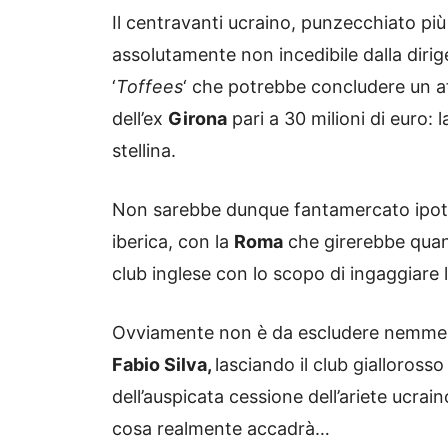
Il centravanti ucraino, punzecchiato pi
assolutamente non incedibile dalla diri
‘
Toffees
‘ che potrebbe concludere un aff
dell’ex
Girona
pari a 30 milioni di euro: l
stellina.
Non sarebbe dunque fantamercato ipot
iberica, con la
Roma
che girerebbe quant
club inglese con lo scopo di ingaggiare l
Ovviamente non è da escludere nemme
Fabio Silva,
lasciando il club gialloros
dell’auspicata cessione dell’ariete ucrain
cosa realmente accadrà…