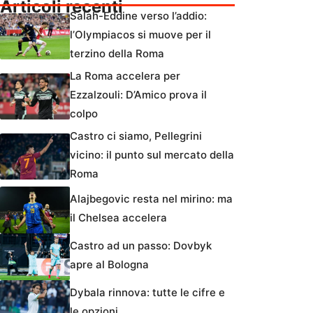
Articoli recenti
Salah-Eddine verso l’addio:
l’Olympiacos si muove per il
terzino della Roma
La Roma accelera per
Ezzalzouli: D’Amico prova il
colpo
Castro ci siamo, Pellegrini
vicino: il punto sul mercato della
Roma
Alajbegovic resta nel mirino: ma
il Chelsea accelera
Castro ad un passo: Dovbyk
apre al Bologna
Dybala rinnova: tutte le cifre e
le opzioni