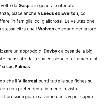
ù volte da
Gasp
e in generale ritenuto
genza, piace anche a
Leeds ed Everton,
coi
are ‘in famiglia’ coi giallorossi. La valutazione
a stessa cifra che i
Wolves
chiedono per la loro
izzare un approdo di
Dovbyk
a casa della big
o incassato dalla sua cessione direttamente al
’ex
Las Palmas
.
no che il
Villarreal
punti tutte le sue fiches su
so con una pretendente in meno in vista
o. I prossimi giorni saranno decisivi per capire