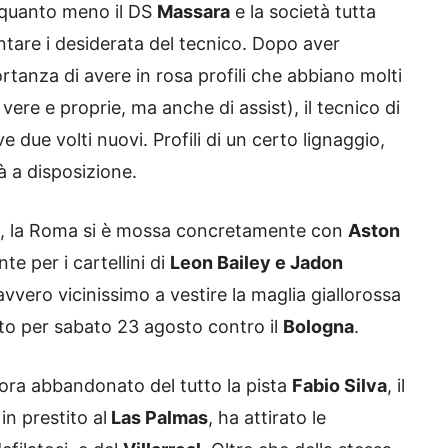
 quanto meno il DS
Massara
e la società tutta
ntare i desiderata del tecnico. Dopo aver
portanza di avere in rosa profili che abbiano molti
vere e proprie, ma anche di assist), il tecnico di
due volti nuovi. Profili di un certo lignaggio,
 a disposizione.
tti, la Roma si è mossa concretamente con
Aston
te per i cartellini di
Leon Bailey e Jadon
vero vicinissimo a vestire la maglia giallorossa
sto per sabato 23 agosto contro il
Bologna
.
ora abbandonato del tutto la pista
Fabio Silva
, il
n prestito al
Las Palmas
, ha attirato le