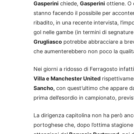
Gasperini
chiede,
Gasperini
ottiene. O
stanno facendo il possibile per acconte
ribadito, in una recente intervista, l’im
gol nelle gambe (in termini di segnature 
Grugliasco
potrebbe abbracciare a breve 
che aumenterebbero non poco la qualità
Nei giorni a ridosso di Ferragosto infa
Villa e Manchester United
rispettivamen
Sancho,
con quest’ultimo che appare dav
prima dell’esordio in campionato, previ
La dirigenza capitolina non ha però anc
portoghese che, dopo l’ottima stagione i