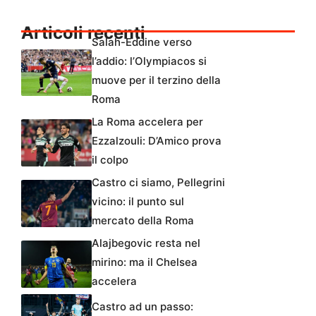
Articoli recenti
Salah-Eddine verso
l’addio: l’Olympiacos si
muove per il terzino della
Roma
La Roma accelera per
Ezzalzouli: D’Amico prova
il colpo
Castro ci siamo, Pellegrini
vicino: il punto sul
mercato della Roma
Alajbegovic resta nel
mirino: ma il Chelsea
accelera
Castro ad un passo: