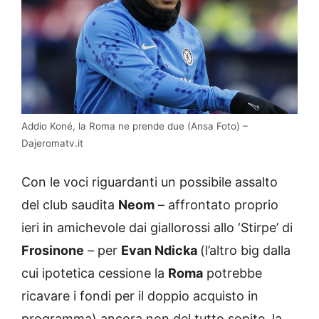
Addio Koné, la Roma ne prende due (Ansa Foto) –
Dajeromatv.it
Con le voci riguardanti un possibile assalto
del club saudita
Neom
– affrontato proprio
ieri in amichevole dai giallorossi allo ‘Stirpe’ di
Frosinone
– per
Evan Ndicka
(l’altro big dalla
cui ipotetica cessione la
Roma
potrebbe
ricavare i fondi per il doppio acquisto in
programma) ancora non del tutto sopite, la