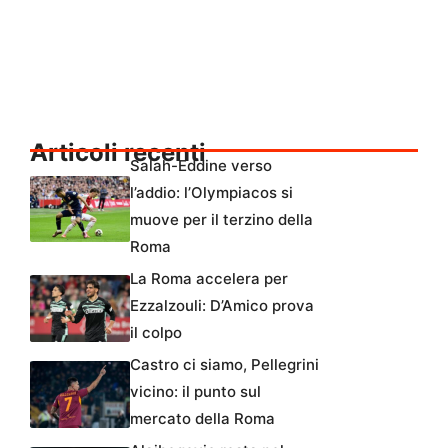
Articoli recenti
Salah-Eddine verso
l’addio: l’Olympiacos si
muove per il terzino della
Roma
La Roma accelera per
Ezzalzouli: D’Amico prova
il colpo
Castro ci siamo, Pellegrini
vicino: il punto sul
mercato della Roma