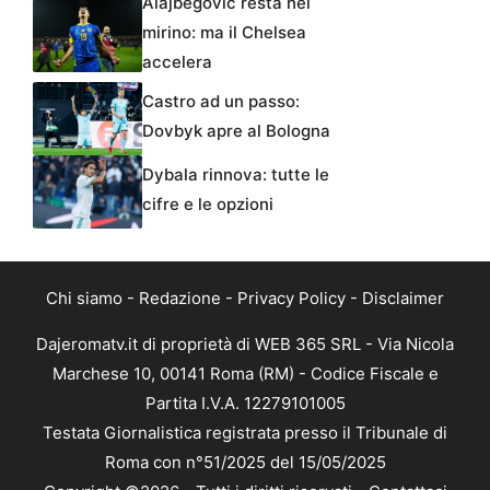
Alajbegovic resta nel
mirino: ma il Chelsea
accelera
Castro ad un passo:
Dovbyk apre al Bologna
Dybala rinnova: tutte le
cifre e le opzioni
Chi siamo
-
Redazione
-
Privacy Policy
-
Disclaimer
Dajeromatv.it di proprietà di WEB 365 SRL - Via Nicola
Marchese 10, 00141 Roma (RM) - Codice Fiscale e
Partita I.V.A. 12279101005
Testata Giornalistica registrata presso il Tribunale di
Roma con n°51/2025 del 15/05/2025