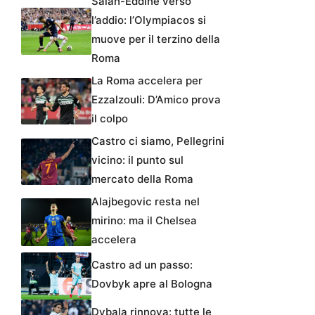
Salah-Eddine verso
l’addio: l’Olympiacos si
muove per il terzino della
Roma
La Roma accelera per
Ezzalzouli: D’Amico prova
il colpo
Castro ci siamo, Pellegrini
vicino: il punto sul
mercato della Roma
Alajbegovic resta nel
mirino: ma il Chelsea
accelera
Castro ad un passo:
Dovbyk apre al Bologna
Dybala rinnova: tutte le