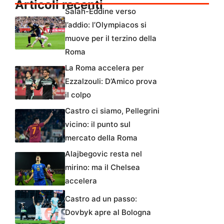
Articoli recenti
Salah-Eddine verso
l’addio: l’Olympiacos si
muove per il terzino della
Roma
La Roma accelera per
Ezzalzouli: D’Amico prova
il colpo
Castro ci siamo, Pellegrini
vicino: il punto sul
mercato della Roma
Alajbegovic resta nel
mirino: ma il Chelsea
accelera
Castro ad un passo:
Dovbyk apre al Bologna