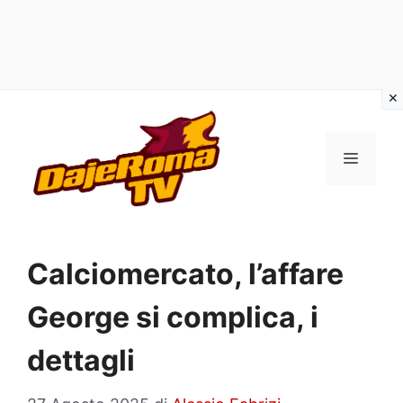
Vai
al
MENU
contenuto
Calciomercato, l’affare
George si complica, i
dettagli