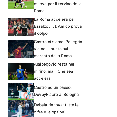
muove per il terzino della
Roma
La Roma accelera per
Ezzalzouli: D’Amico prova
il colpo
Castro ci siamo, Pellegrini
vicino: il punto sul
mercato della Roma
Alajbegovic resta nel
mirino: ma il Chelsea
accelera
Castro ad un passo:
Dovbyk apre al Bologna
Dybala rinnova: tutte le
cifre e le opzioni