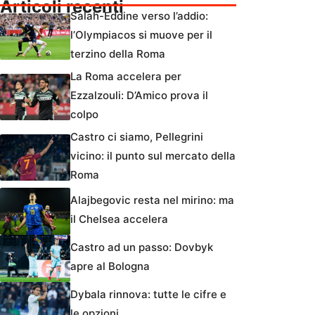
Articoli recenti
Salah-Eddine verso l’addio:
l’Olympiacos si muove per il
terzino della Roma
La Roma accelera per
Ezzalzouli: D’Amico prova il
colpo
Castro ci siamo, Pellegrini
vicino: il punto sul mercato della
Roma
Alajbegovic resta nel mirino: ma
il Chelsea accelera
Castro ad un passo: Dovbyk
apre al Bologna
Dybala rinnova: tutte le cifre e
le opzioni