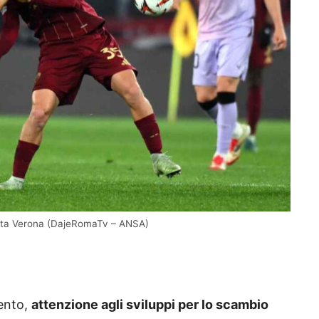
orbita Verona (DajeRomaTv – ANSA)
mento,
attenzione agli sviluppi per lo scambio