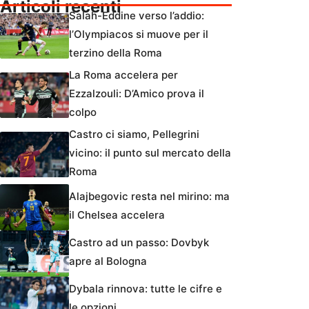
Articoli recenti
Salah-Eddine verso l’addio:
l’Olympiacos si muove per il
terzino della Roma
La Roma accelera per
Ezzalzouli: D’Amico prova il
colpo
Castro ci siamo, Pellegrini
vicino: il punto sul mercato della
Roma
Alajbegovic resta nel mirino: ma
il Chelsea accelera
Castro ad un passo: Dovbyk
apre al Bologna
Dybala rinnova: tutte le cifre e
le opzioni