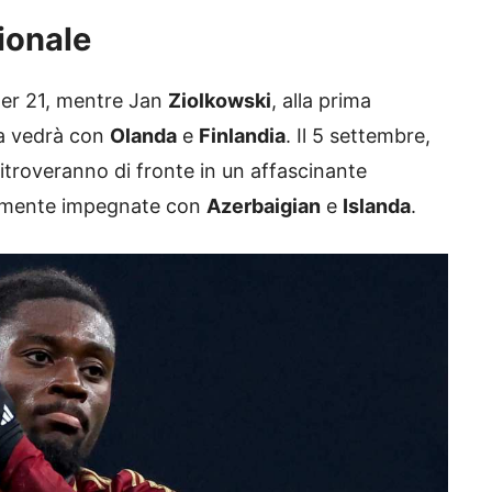
zionale
er 21, mentre Jan
Ziolkowski
, alla prima
la vedrà con
Olanda
e
Finlandia
. Il 5 settembre,
ritroveranno di fronte in un affascinante
ivamente impegnate con
Azerbaigian
e
Islanda
.