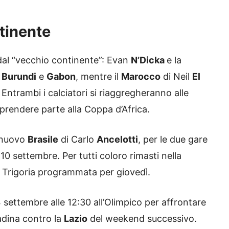
ntinente
dal “vecchio continente”: Evan
N’Dicka
e la
e
Burundi
e
Gabon
, mentre il
Marocco
di Neil
El
. Entrambi i calciatori si riaggregheranno alle
 prendere parte alla Coppa d’Africa.
 nuovo
Brasile
di Carlo
Ancelotti
, per le due gare
 10 settembre. Per tutti coloro rimasti nella
a Trigoria programmata per giovedì.
ettembre alle 12:30 all’Olimpico per affrontare
tadina contro la
Lazio
del weekend successivo.