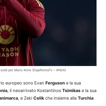
 soldi per Manu Kone (DajeRomaTv – ANSA)
itorio europeo sono Evan
Ferguson
e la sua
nia
, il neoarrivato Kostantinos
Tsimikas
e la sua
animarca
, e Zeki
Celik
che insieme alla
Turchia