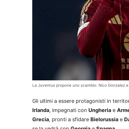
La Juventus propone uno scambio: Nico Gonzalez e
Gli ultimi a essere protagonisti in terr
Irlanda
, impegnati con
Ungheria
e
Arme
Grecia
, pronti a sfidare
Bielorussia
e
D
se la vedrà con
Georgia
e
Spagna
.