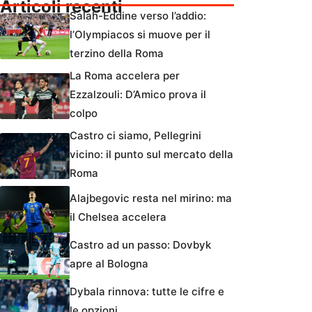
Articoli recenti
Salah-Eddine verso l’addio:
l’Olympiacos si muove per il
terzino della Roma
La Roma accelera per
Ezzalzouli: D’Amico prova il
colpo
Castro ci siamo, Pellegrini
vicino: il punto sul mercato della
Roma
Alajbegovic resta nel mirino: ma
il Chelsea accelera
Castro ad un passo: Dovbyk
apre al Bologna
Dybala rinnova: tutte le cifre e
le opzioni