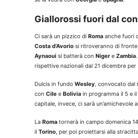
Giallorossi fuori dal co
Ci sarà un pizzico di
Roma
anche fuori 
Costa
d’Avorio
si ritroveranno di front
Aynaoui
si batterà con
Niger
e
Zambia
rispettive nazionali dal 21 dicembre per
Dulcis in fundo
Wesley
, convocato dal
con
Cile
e
Bolivia
in programma il 5 e il
capitale, invece, ci sarà un’amichevole 
La
Roma
tornerà in campo domenica 14 s
il
Torino
, per poi proiettarsi alla stracit