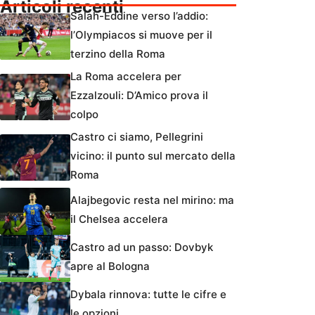
Articoli recenti
Salah-Eddine verso l’addio:
l’Olympiacos si muove per il
terzino della Roma
La Roma accelera per
Ezzalzouli: D’Amico prova il
colpo
Castro ci siamo, Pellegrini
vicino: il punto sul mercato della
Roma
Alajbegovic resta nel mirino: ma
il Chelsea accelera
Castro ad un passo: Dovbyk
apre al Bologna
Dybala rinnova: tutte le cifre e
le opzioni