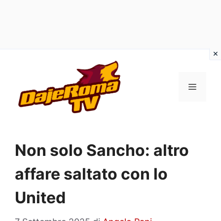
Vai
al
MENU
contenuto
Non solo Sancho: altro
affare saltato con lo
United