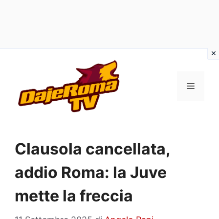
Vai
al
MENU
contenuto
Clausola cancellata,
addio Roma: la Juve
mette la freccia