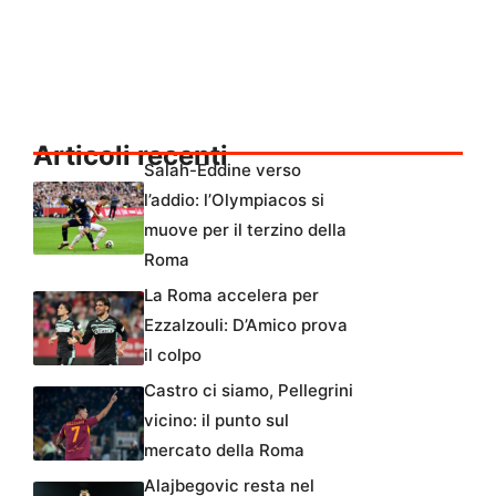
Articoli recenti
Salah-Eddine verso
l’addio: l’Olympiacos si
muove per il terzino della
Roma
La Roma accelera per
Ezzalzouli: D’Amico prova
il colpo
Castro ci siamo, Pellegrini
vicino: il punto sul
mercato della Roma
Alajbegovic resta nel