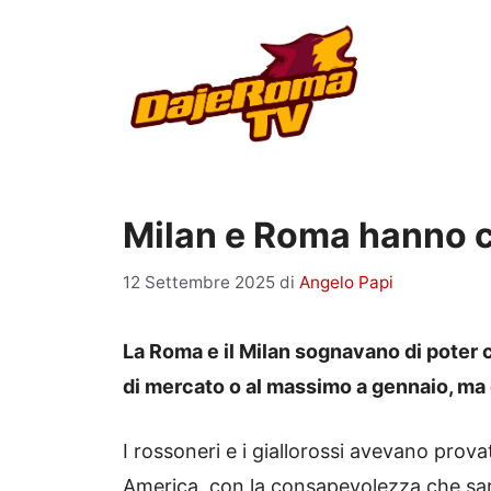
Vai
al
contenuto
Milan e Roma hanno c
12 Settembre 2025
di
Angelo Papi
La Roma e il Milan sognavano di poter ch
di mercato o al massimo a gennaio, ma 
I rossoneri e i giallorossi avevano prova
America, con la consapevolezza che sar