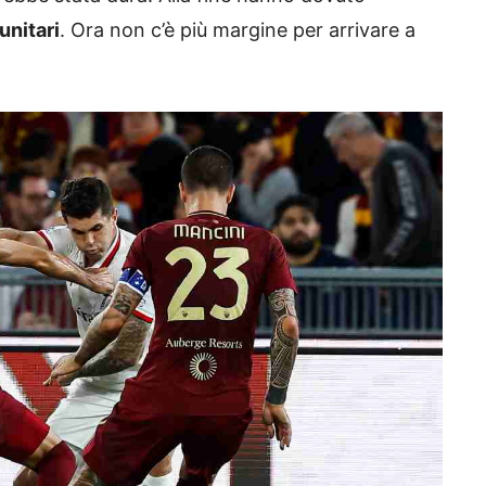
unitari
. Ora non c’è più margine per arrivare a