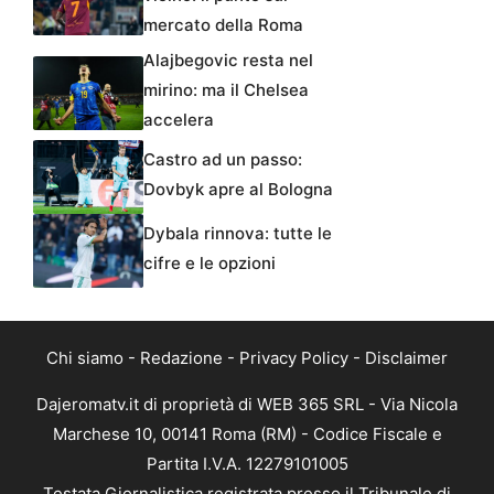
mercato della Roma
Alajbegovic resta nel
mirino: ma il Chelsea
accelera
Castro ad un passo:
Dovbyk apre al Bologna
Dybala rinnova: tutte le
cifre e le opzioni
Chi siamo
-
Redazione
-
Privacy Policy
-
Disclaimer
Dajeromatv.it di proprietà di WEB 365 SRL - Via Nicola
Marchese 10, 00141 Roma (RM) - Codice Fiscale e
Partita I.V.A. 12279101005
Testata Giornalistica registrata presso il Tribunale di