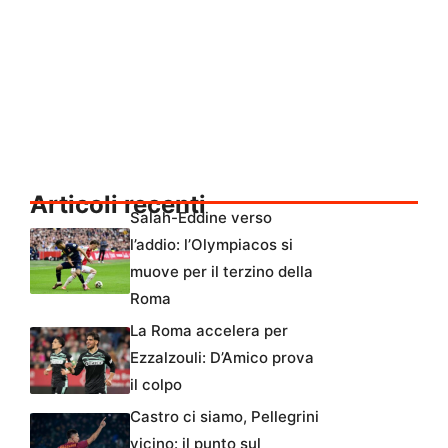
Articoli recenti
Salah-Eddine verso
l’addio: l’Olympiacos si
muove per il terzino della
Roma
La Roma accelera per
Ezzalzouli: D’Amico prova
il colpo
Castro ci siamo, Pellegrini
vicino: il punto sul