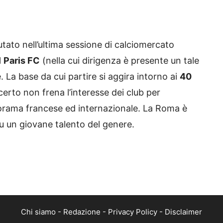
utato nell’ultima sessione di calciomercato
l
Paris FC
(nella cui dirigenza è presente un tale
e. La base da cui partire si aggira intorno ai
40
erto non frena l’interesse dei club per
norama francese ed internazionale. La Roma è
su un giovane talento del genere.
Chi siamo
-
Redazione
-
Privacy Policy
-
Disclaimer