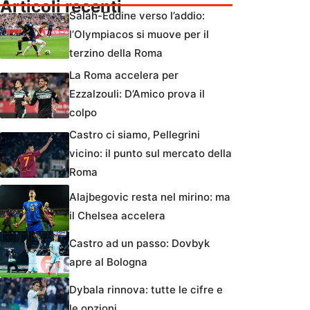
Articoli recenti
Salah-Eddine verso l’addio:
l’Olympiacos si muove per il
terzino della Roma
La Roma accelera per
Ezzalzouli: D’Amico prova il
colpo
Castro ci siamo, Pellegrini
vicino: il punto sul mercato della
Roma
Alajbegovic resta nel mirino: ma
il Chelsea accelera
Castro ad un passo: Dovbyk
apre al Bologna
Dybala rinnova: tutte le cifre e
le opzioni