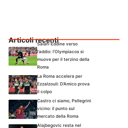
Articoli recenti
Salah-Eddine verso
l’addio: l’Olympiacos si
muove per il terzino della
Roma
La Roma accelera per
Ezzalzouli: D’Amico prova
il colpo
Castro ci siamo, Pellegrini
vicino: il punto sul
mercato della Roma
Alajbegovic resta nel