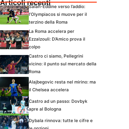
Articoli recenti
Salah-Eddine verso l’addio:
l’Olympiacos si muove per il
terzino della Roma
La Roma accelera per
Ezzalzouli: D’Amico prova il
colpo
Castro ci siamo, Pellegrini
vicino: il punto sul mercato della
Roma
Alajbegovic resta nel mirino: ma
il Chelsea accelera
Castro ad un passo: Dovbyk
apre al Bologna
Dybala rinnova: tutte le cifre e
le opzioni