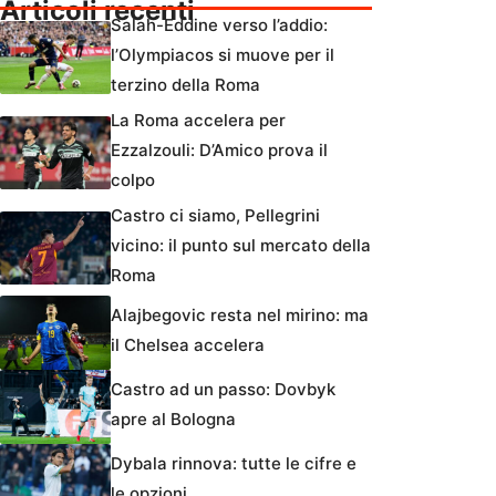
Articoli recenti
Salah-Eddine verso l’addio:
l’Olympiacos si muove per il
terzino della Roma
La Roma accelera per
Ezzalzouli: D’Amico prova il
colpo
Castro ci siamo, Pellegrini
vicino: il punto sul mercato della
Roma
Alajbegovic resta nel mirino: ma
il Chelsea accelera
Castro ad un passo: Dovbyk
apre al Bologna
Dybala rinnova: tutte le cifre e
le opzioni