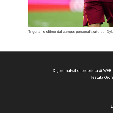
Trigoria, le ultime dal campo: personalizzato per Dyb
Dajeromatv.it di proprietà di WEB
Testata Gior
L