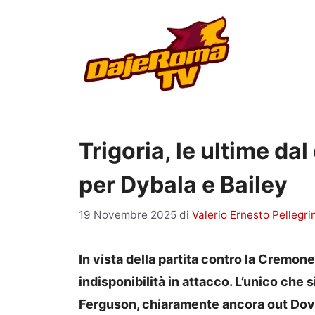
Vai
al
contenuto
Trigoria, le ultime d
per Dybala e Bailey
19 Novembre 2025
di
Valerio Ernesto Pellegri
In vista della partita contro la Cremon
indisponibilità in attacco. L’unico che 
Ferguson, chiaramente ancora out Dovb