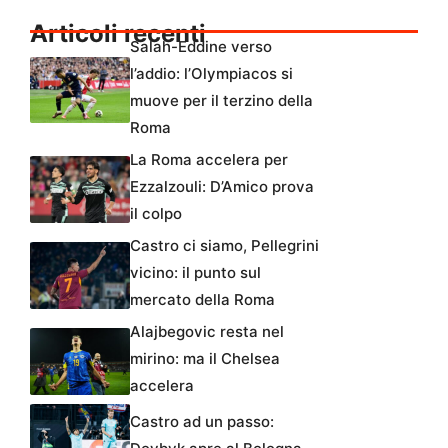
Articoli recenti
Salah-Eddine verso
l’addio: l’Olympiacos si
muove per il terzino della
Roma
La Roma accelera per
Ezzalzouli: D’Amico prova
il colpo
Castro ci siamo, Pellegrini
vicino: il punto sul
mercato della Roma
Alajbegovic resta nel
mirino: ma il Chelsea
accelera
Castro ad un passo: