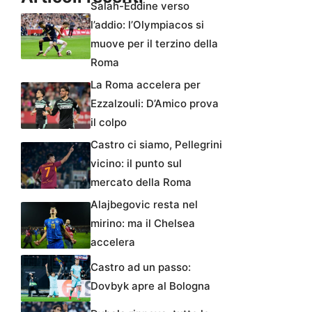
Salah-Eddine verso
l’addio: l’Olympiacos si
muove per il terzino della
Roma
La Roma accelera per
Ezzalzouli: D’Amico prova
il colpo
Castro ci siamo, Pellegrini
vicino: il punto sul
mercato della Roma
Alajbegovic resta nel
mirino: ma il Chelsea
accelera
Castro ad un passo:
Dovbyk apre al Bologna