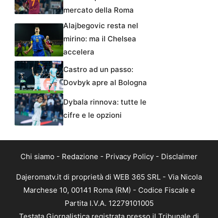
mercato della Roma
Alajbegovic resta nel
mirino: ma il Chelsea
accelera
Castro ad un passo:
Dovbyk apre al Bologna
Dybala rinnova: tutte le
cifre e le opzioni
Chi siamo
-
Redazione
-
Privacy Policy
-
Disclaimer
Dajeromatv.it di proprietà di WEB 365 SRL - Via Nicola
Marchese 10, 00141 Roma (RM) - Codice Fiscale e
Partita I.V.A. 12279101005
Testata Giornalistica registrata presso il Tribunale di