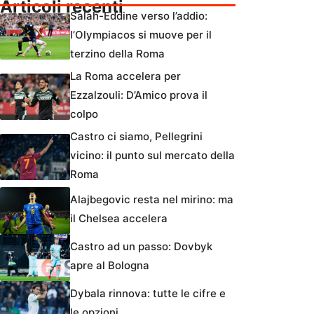
Articoli recenti
Salah-Eddine verso l’addio:
l’Olympiacos si muove per il
terzino della Roma
La Roma accelera per
Ezzalzouli: D’Amico prova il
colpo
Castro ci siamo, Pellegrini
vicino: il punto sul mercato della
Roma
Alajbegovic resta nel mirino: ma
il Chelsea accelera
Castro ad un passo: Dovbyk
apre al Bologna
Dybala rinnova: tutte le cifre e
le opzioni