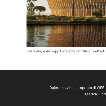
Pietralata, entro oggi il progetto definitivo: i dettagli
Dajeromatv.it di proprietà di WEB
Testata Gior