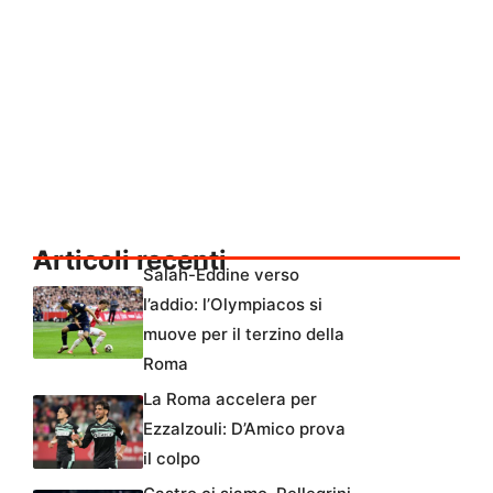
Articoli recenti
Salah-Eddine verso
l’addio: l’Olympiacos si
muove per il terzino della
Roma
La Roma accelera per
Ezzalzouli: D’Amico prova
il colpo