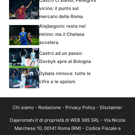
Castro ci siamo, Pellegrini
vicino: il punto sul
mercato della Roma
Alajbegovic resta nel
mirino: ma il Chelsea
accelera
Castro ad un passo:
Dovbyk apre al Bologna
Dybala rinnova: tutte le
cifre e le opzioni
Chi siamo
-
Redazione
-
Privacy Policy
-
Disclaimer
Dajeromatv.it di proprietà di WEB 365 SRL - Via Nicola
Marchese 10, 00141 Roma (RM) - Codice Fiscale e