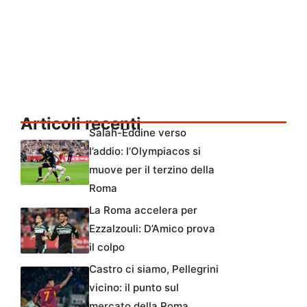
Articoli recenti
Salah-Eddine verso
l’addio: l’Olympiacos si
muove per il terzino della
Roma
La Roma accelera per
Ezzalzouli: D’Amico prova
il colpo
Castro ci siamo, Pellegrini
vicino: il punto sul
mercato della Roma