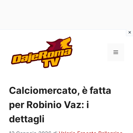
Vai
al
MENU
contenuto
Calciomercato, è fatta
per Robinio Vaz: i
dettagli