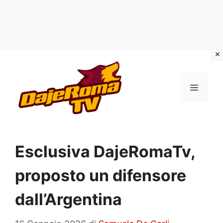
Vai
al
MENU
contenuto
Esclusiva DajeRomaTv,
proposto un difensore
dall’Argentina