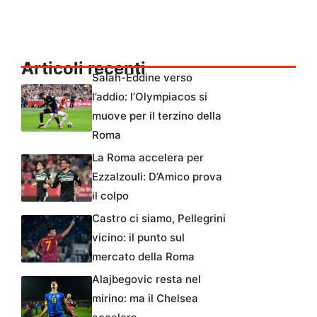
Articoli recenti
Salah-Eddine verso
l’addio: l’Olympiacos si
muove per il terzino della
Roma
La Roma accelera per
Ezzalzouli: D’Amico prova
il colpo
Castro ci siamo, Pellegrini
vicino: il punto sul
mercato della Roma
Alajbegovic resta nel
mirino: ma il Chelsea