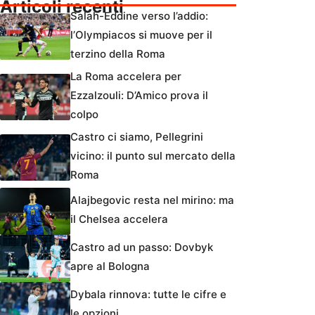
Articoli recenti
Salah-Eddine verso l’addio:
l’Olympiacos si muove per il
terzino della Roma
La Roma accelera per
Ezzalzouli: D’Amico prova il
colpo
Castro ci siamo, Pellegrini
vicino: il punto sul mercato della
Roma
Alajbegovic resta nel mirino: ma
il Chelsea accelera
Castro ad un passo: Dovbyk
apre al Bologna
Dybala rinnova: tutte le cifre e
le opzioni