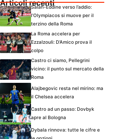
Articoli recenti
Salah-Eddine verso l’addio:
l’Olympiacos si muove per il
terzino della Roma
La Roma accelera per
Ezzalzouli: D’Amico prova il
colpo
Castro ci siamo, Pellegrini
vicino: il punto sul mercato della
Roma
Alajbegovic resta nel mirino: ma
il Chelsea accelera
Castro ad un passo: Dovbyk
apre al Bologna
Dybala rinnova: tutte le cifre e
le opzioni