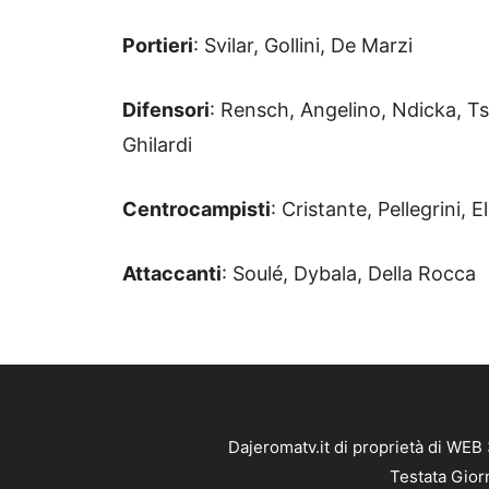
Portieri
: Svilar, Gollini, De Marzi
Difensori
: Rensch, Angelino, Ndicka, Ts
Ghilardi
Centrocampisti
: Cristante, Pellegrini, El
Attaccanti
: Soulé, Dybala, Della Rocca
Dajeromatv.it di proprietà di WEB
Testata Gior