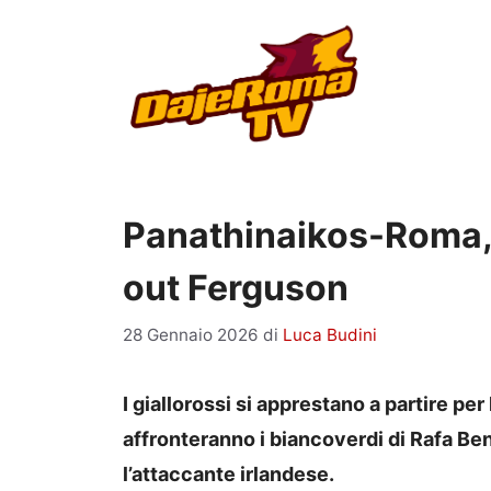
Vai
al
contenuto
Panathinaikos-Roma, i
out Ferguson
28 Gennaio 2026
di
Luca Budini
I giallorossi si apprestano a partire per
affronteranno i biancoverdi di Rafa Ben
l’attaccante irlandese.