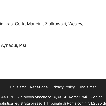
imikas, Celik, Mancini, Ziolkowski, Wesley,
 Aynaoui, Pisilli
Chi siamo
-
Redazione
-
Privacy Policy
-
Disclaimer
 365 SRL - Via Nicola Marchese 10, 00141 Roma (RM) - Codice Fi
nalistica registrata presso il Tribunale di Roma con n°51/2025 d