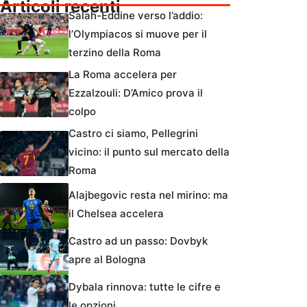
Articoli recenti
Salah-Eddine verso l’addio:
l’Olympiacos si muove per il
terzino della Roma
La Roma accelera per
Ezzalzouli: D’Amico prova il
colpo
Castro ci siamo, Pellegrini
vicino: il punto sul mercato della
Roma
Alajbegovic resta nel mirino: ma
il Chelsea accelera
Castro ad un passo: Dovbyk
apre al Bologna
Dybala rinnova: tutte le cifre e
le opzioni