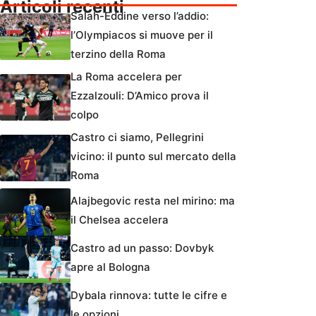
Articoli recenti
Salah-Eddine verso l’addio:
l’Olympiacos si muove per il
terzino della Roma
La Roma accelera per
Ezzalzouli: D’Amico prova il
colpo
Castro ci siamo, Pellegrini
vicino: il punto sul mercato della
Roma
Alajbegovic resta nel mirino: ma
il Chelsea accelera
Castro ad un passo: Dovbyk
apre al Bologna
Dybala rinnova: tutte le cifre e
le opzioni