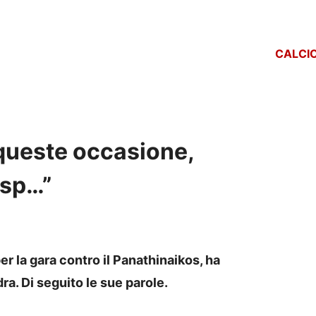
CALCI
 queste occasione,
asp…”
per la gara contro il Panathinaikos, ha
a. Di seguito le sue parole.