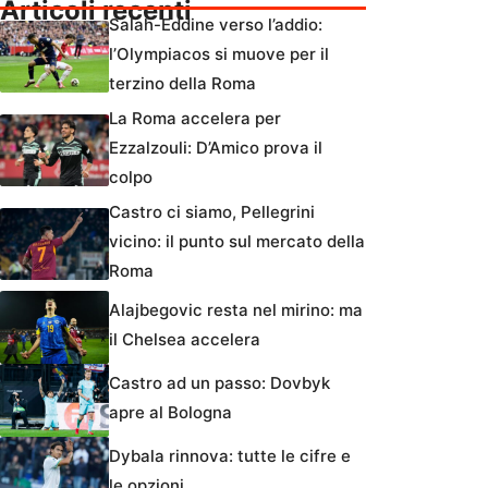
Articoli recenti
Salah-Eddine verso l’addio:
l’Olympiacos si muove per il
terzino della Roma
La Roma accelera per
Ezzalzouli: D’Amico prova il
colpo
Castro ci siamo, Pellegrini
vicino: il punto sul mercato della
Roma
Alajbegovic resta nel mirino: ma
il Chelsea accelera
Castro ad un passo: Dovbyk
apre al Bologna
Dybala rinnova: tutte le cifre e
le opzioni