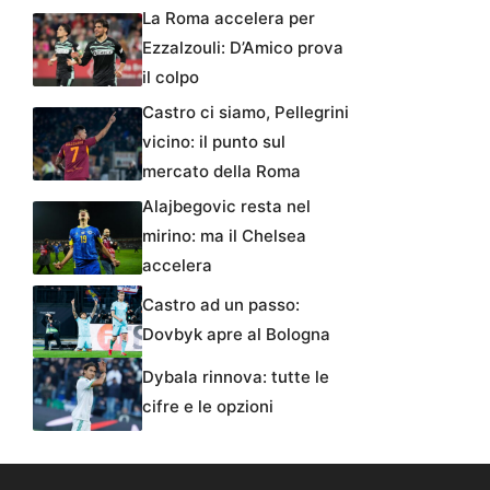
La Roma accelera per
Ezzalzouli: D’Amico prova
il colpo
Castro ci siamo, Pellegrini
vicino: il punto sul
mercato della Roma
Alajbegovic resta nel
mirino: ma il Chelsea
accelera
Castro ad un passo:
Dovbyk apre al Bologna
Dybala rinnova: tutte le
cifre e le opzioni