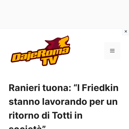
Vai
al
MENU
contenuto
Ranieri tuona: “I Friedkin
stanno lavorando per un
ritorno di Totti in