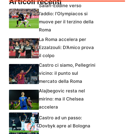
Articoli recenti
Salah-Eddine verso
l’addio: l’Olympiacos si
muove per il terzino della
Roma
La Roma accelera per
Ezzalzouli: D’Amico prova
il colpo
Castro ci siamo, Pellegrini
vicino: il punto sul
mercato della Roma
Alajbegovic resta nel
mirino: ma il Chelsea
accelera
Castro ad un passo:
Dovbyk apre al Bologna