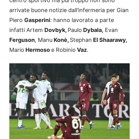
centro sportivo ma purtroppo non sono
arrivate buone notizie dall’infermeria per Gian
Piero
Gasperini
: hanno lavorato a parte
infatti Artem
Dovbyk,
Paulo
Dybala,
Evan
Ferguson
, Manu
Konè,
Stephan
El Shaarawy,
Mario
Hermoso
e Robinio
Vaz
.