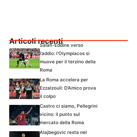
Articoli recenti
Salah-Eddine verso
l’addio: l’Olympiacos si
muove per il terzino della
Roma
La Roma accelera per
Ezzalzouli: D’Amico prova
il colpo
Castro ci siamo, Pellegrini
vicino: il punto sul
mercato della Roma
Alajbegovic resta nel