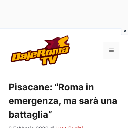
Vai
al
MENU
contenuto
Pisacane: “Roma in
emergenza, ma sarà una
battaglia”