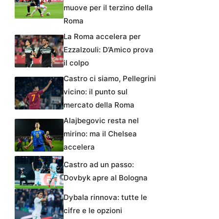
muove per il terzino della
Roma
La Roma accelera per
Ezzalzouli: D’Amico prova
il colpo
Castro ci siamo, Pellegrini
vicino: il punto sul
mercato della Roma
Alajbegovic resta nel
mirino: ma il Chelsea
accelera
Castro ad un passo:
Dovbyk apre al Bologna
Dybala rinnova: tutte le
cifre e le opzioni