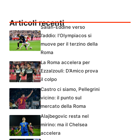
Articoli recenti
Salah-Eddine verso
l’addio: l’Olympiacos si
muove per il terzino della
Roma
La Roma accelera per
Ezzalzouli: D’Amico prova
il colpo
Castro ci siamo, Pellegrini
vicino: il punto sul
mercato della Roma
Alajbegovic resta nel
mirino: ma il Chelsea
accelera