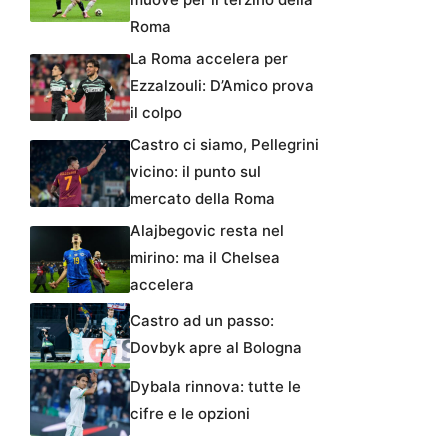
Roma
La Roma accelera per
Ezzalzouli: D’Amico prova
il colpo
Castro ci siamo, Pellegrini
vicino: il punto sul
mercato della Roma
Alajbegovic resta nel
mirino: ma il Chelsea
accelera
Castro ad un passo:
Dovbyk apre al Bologna
Dybala rinnova: tutte le
cifre e le opzioni