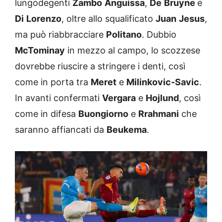
lungodegenti
Zambo
Anguissa
,
De
Bruyne
e
Di
Lorenzo
, oltre allo squalificato
Juan
Jesus
,
ma può riabbracciare
Politano
. Dubbio
McTominay
in mezzo al campo, lo scozzese
dovrebbe riuscire a stringere i denti, così
come in porta tra
Meret
e
Milinkovic-Savic
.
In avanti confermati
Vergara
e
Hojlund
, così
come in difesa
Buongiorno
e
Rrahmani
che
saranno affiancati da
Beukema
.