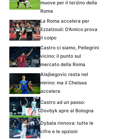
muove per il terzino della
Roma
La Roma accelera per
Ezzalzouli: D’Amico prova
il colpo
Castro ci siamo, Pellegrini
vicino: il punto sul
mercato della Roma
Alajbegovic resta nel
mirino: ma il Chelsea
accelera
Castro ad un passo:
Dovbyk apre al Bologna
Dybala rinnova: tutte le
cifre e le opzioni