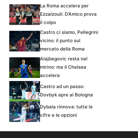
La Roma accelera per
Ezzalzouli: D’Amico prova
il colpo
Castro ci siamo, Pellegrini
vicino: il punto sul
mercato della Roma
Alajbegovic resta nel
mirino: ma il Chelsea
accelera
Castro ad un passo:
Dovbyk apre al Bologna
Dybala rinnova: tutte le
cifre e le opzioni