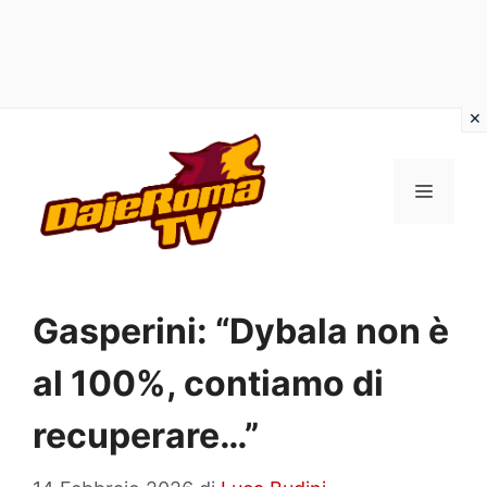
Vai
al
MENU
contenuto
Gasperini: “Dybala non è
al 100%, contiamo di
recuperare…”