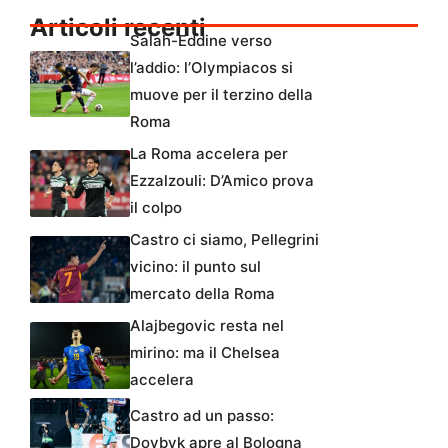
Articoli recenti
Salah-Eddine verso
l’addio: l’Olympiacos si
muove per il terzino della
Roma
La Roma accelera per
Ezzalzouli: D’Amico prova
il colpo
Castro ci siamo, Pellegrini
vicino: il punto sul
mercato della Roma
Alajbegovic resta nel
mirino: ma il Chelsea
accelera
Castro ad un passo:
Dovbyk apre al Bologna