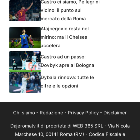
Castro ci siamo, Pellegrini
vicino: il punto sul
mercato della Roma
Alajbegovic resta nel
mirino: ma il Chelsea
accelera
Castro ad un passo:
Dovbyk apre al Bologna
Dybala rinnova: tutte le
cifre e le opzioni
Chi siamo
-
Redazione
-
Privacy Policy
-
Disclaimer
Dajeromatv.it di proprietà di WEB 365 SRL - Via Nicola
Marchese 10, 00141 Roma (RM) - Codice Fiscale e