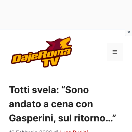
Vai
al
MENU
contenuto
Totti svela: “Sono
andato a cena con
Gasperini, sul ritorno…”