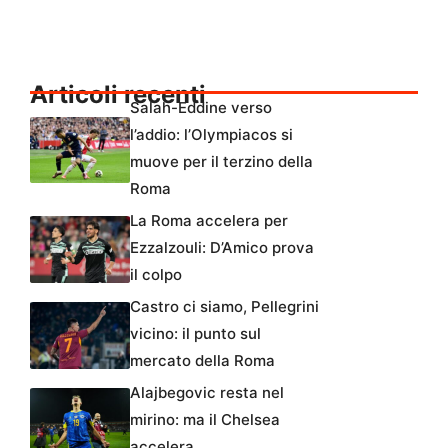
Articoli recenti
Salah-Eddine verso
l’addio: l’Olympiacos si
muove per il terzino della
Roma
La Roma accelera per
Ezzalzouli: D’Amico prova
il colpo
Castro ci siamo, Pellegrini
vicino: il punto sul
mercato della Roma
Alajbegovic resta nel
mirino: ma il Chelsea
accelera