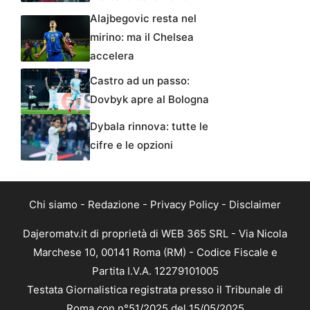
Alajbegovic resta nel
mirino: ma il Chelsea
accelera
Castro ad un passo:
Dovbyk apre al Bologna
Dybala rinnova: tutte le
cifre e le opzioni
Chi siamo
-
Redazione
-
Privacy Policy
-
Disclaimer
Dajeromatv.it di proprietà di WEB 365 SRL - Via Nicola
Marchese 10, 00141 Roma (RM) - Codice Fiscale e
Partita I.V.A. 12279101005
Testata Giornalistica registrata presso il Tribunale di
Roma con n°51/2025 del 15/05/2025