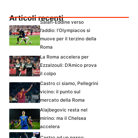
Articoli recenti
Salah-Eddine verso
l’addio: l’Olympiacos si
muove per il terzino della
Roma
La Roma accelera per
Ezzalzouli: D’Amico prova
il colpo
Castro ci siamo, Pellegrini
vicino: il punto sul
mercato della Roma
Alajbegovic resta nel
mirino: ma il Chelsea
accelera
Castro ad un passo: